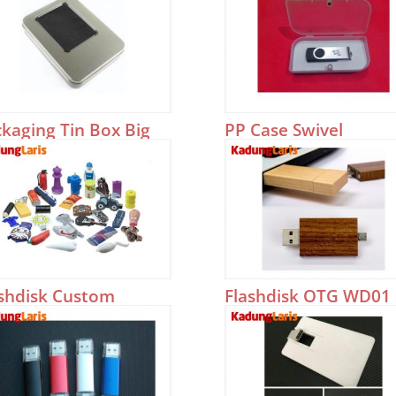
kaging Tin Box Big
PP Case Swivel
shdisk Custom
Flashdisk OTG WD01