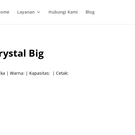
ome
Layanan
Hubungi Kami
Blog
ystal Big
a | Warna: | Kapasitas: | Cetak: