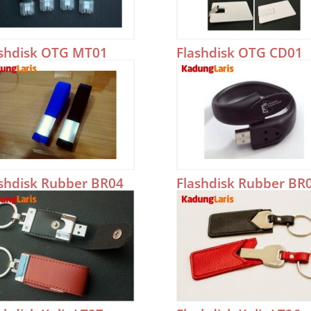
ashdisk OTG MT01
Flashdisk OTG CD01
shdisk Rubber BR04
Flashdisk Rubber BR