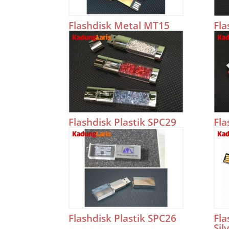
Flashdisk Metal MT15
Fla
Flashdisk Plastik SPC29
Fla
Flashdisk Plastik SPC26
Fla
Sil