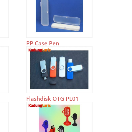
PP Case Pen
Flashdisk OTG PL01