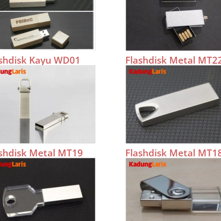
ashdisk Kayu WD01
Flashdisk Metal MT2
shdisk Metal MT19
Flashdisk Metal MT1