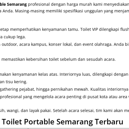
able Semarang
profesional dengan harga murah kami menyediakan d
Anda. Masing-masing memiliki spesifikasi unggulan yang menja
 tetap memperhatikan kenyamanan tamu. Toilet VIP dilengkapi flus
a cukup lega.
an outdoor, acara kampus, konser lokal, dan event olahraga. Anda 
memastikan kebersihan toilet sebelum dan sesudah acara.
makan kenyamanan kelas atas. Interiornya luas, dilengkapi dengan 
an tisu kering.
, gathering pejabat, hingga pernikahan mewah. Kualitas interiornya
r profesional yang mengelola acara penting di pusat kota atau are
sih, wangi, dan layak pakai. Setelah acara selesai, tim kami akan 
Toilet Portable Semarang Terbaru