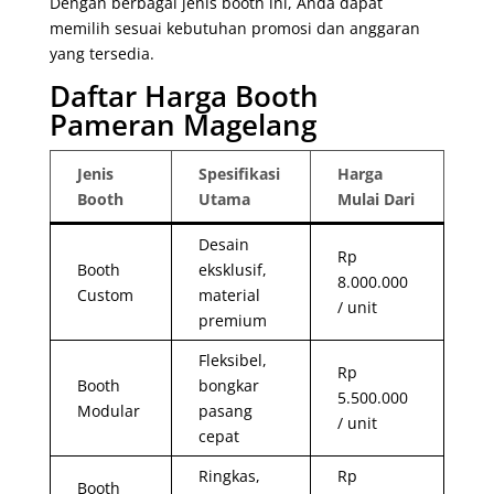
Dengan berbagai jenis booth ini, Anda dapat
memilih sesuai kebutuhan promosi dan anggaran
yang tersedia.
Daftar Harga Booth
Pameran Magelang
Jenis
Spesifikasi
Harga
Booth
Utama
Mulai Dari
Desain
Rp
Booth
eksklusif,
8.000.000
Custom
material
/ unit
premium
Fleksibel,
Rp
Booth
bongkar
5.500.000
Modular
pasang
/ unit
cepat
Ringkas,
Rp
Booth