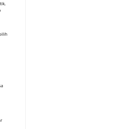
ik,
p
a
ilih
sa
ar