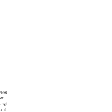
yang
ati
ungi
san!