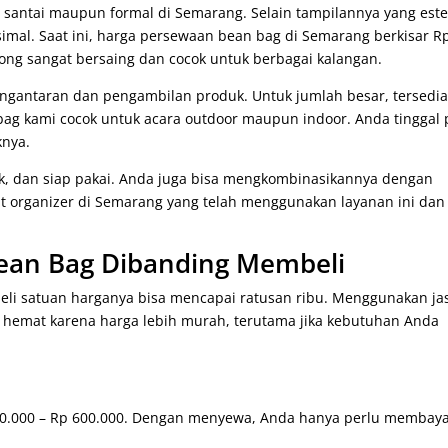
 santai maupun formal di Semarang. Selain tampilannya yang estet
al. Saat ini, harga persewaan bean bag di Semarang berkisar R
olong sangat bersaing dan cocok untuk berbagai kalangan.
gantaran dan pengambilan produk. Untuk jumlah besar, tersedi
bag kami cocok untuk acara outdoor maupun indoor. Anda tinggal p
knya.
bek, dan siap pakai. Anda juga bisa mengkombinasikannya dengan
ent organizer di Semarang yang telah menggunakan layanan ini dan
an Bag Dibanding Membeli
ibeli satuan harganya bisa mencapai ratusan ribu. Menggunakan ja
 hemat karena harga lebih murah, terutama jika kebutuhan Anda
300.000 – Rp 600.000. Dengan menyewa, Anda hanya perlu membay