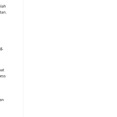
alah
tan.
g,
uat
ress
dan