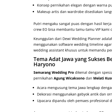
Konsep pernikahan elegan dengan warna put
Makeup artis dan wardrobe disediakan langs
Putri mengaku sangat puas dengan hasil kerj
crew EO bisa membantu tamu-tamu VIP kami d
Keunggulan dari Dewi Wedding Planner adalah
menggunakan software wedding timeline agar 
wedding assistant khusus untuk memandu peng
Tema Adat Jawa yang Sukses B
Haryono
Semarang Wedding Pro
dikenal dengan spesia
pernikahan
Agung Wicaksono
dan
Melati Ku
Acara mengusung tema Jawa lengkap dengan
Dekorasi menggunakan gebyok antik dan orn
Upacara dipandu oleh pemaes profesional d