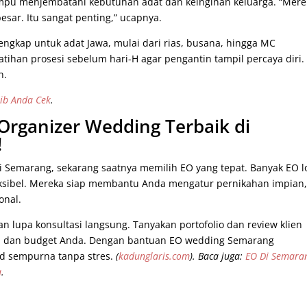
pu menjembatani kebutuhan adat dan keinginan keluarga. “Mere
esar. Itu sangat penting,” ucapnya.
gkap untuk adat Jawa, mulai dari rias, busana, hingga MC
tihan prosesi sebelum hari-H agar pengantin tampil percaya diri.
n.
jib Anda Cek
.
 Organizer Wedding Terbaik di
!
 Semarang, sekarang saatnya memilih EO yang tepat. Banyak EO l
fleksibel. Mereka siap membantu Anda mengatur pernikahan impian
onal.
an lupa konsultasi langsung. Tanyakan portofolio dan review klien
ya dan budget Anda. Dengan bantuan EO wedding Semarang
d sempurna tanpa stres.
(
kadunglaris.com
).
Baca juga:
EO Di Semara
a
.