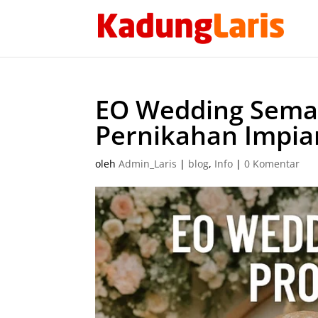
EO Wedding Sema
Pernikahan Impia
oleh
Admin_Laris
|
blog
,
Info
|
0 Komentar