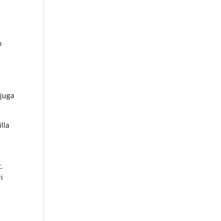
o
.
 juga
lla
.
i