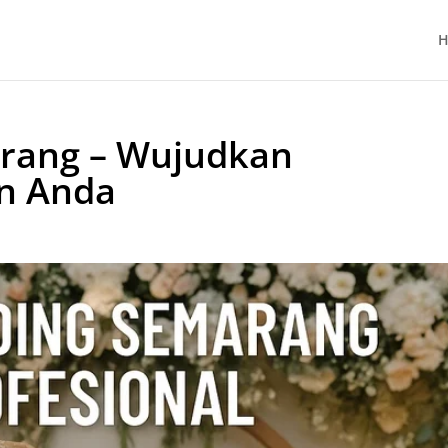
H
rang – Wujudkan
n Anda