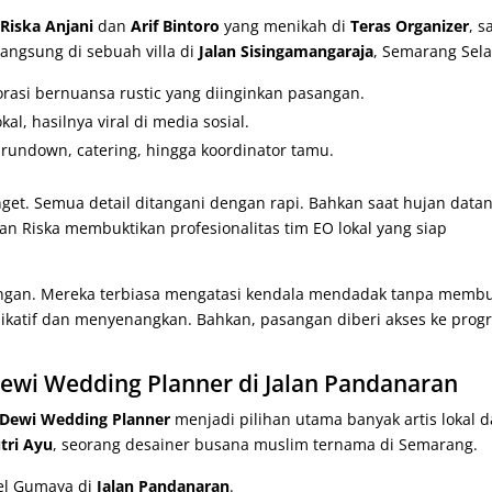
n
Riska Anjani
dan
Arif Bintoro
yang menikah di
Teras Organizer
, s
angsung di sebuah villa di
Jalan Sisingamangaraja
, Semarang Sela
rasi bernuansa rustic yang diinginkan pasangan.
al, hasilnya viral di media sosial.
 rundown, catering, hingga koordinator tamu.
et. Semua detail ditangani dengan rapi. Bahkan saat hujan datan
n Riska membuktikan profesionalitas tim EO lokal yang siap
angan. Mereka terbiasa mengatasi kendala mendadak tanpa memb
nikatif dan menyenangkan. Bahkan, pasangan diberi akses ke prog
wi Wedding Planner di Jalan Pandanaran
Dewi Wedding Planner
menjadi pilihan utama banyak artis lokal 
tri Ayu
, seorang desainer busana muslim ternama di Semarang.
tel Gumaya di
Jalan Pandanaran
.