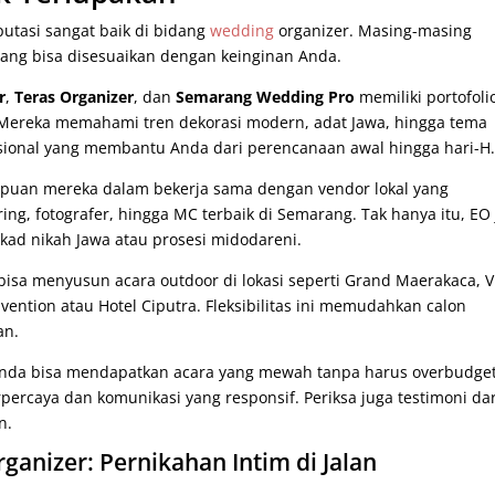
utasi sangat baik di bidang
wedding
organizer. Masing-masing
yang bisa disesuaikan dengan keinginan Anda.
r
,
Teras Organizer
, dan
Semarang Wedding Pro
memiliki portofoli
Mereka memahami tren dekorasi modern, adat Jawa, hingga tema
ofesional yang membantu Anda dari perencanaan awal hingga hari-H
mpuan mereka dalam bekerja sama dengan vendor lokal yang
ring, fotografer, hingga MC terbaik di Semarang. Tak hanya itu, EO
akad nikah Jawa atau prosesi midodareni.
bisa menyusun acara outdoor di lokasi seperti Grand Maerakaca, Vi
nvention atau Hotel Ciputra. Fleksibilitas ini memudahkan calon
an.
 Anda bisa mendapatkan acara yang mewah tanpa harus overbudget
percaya dan komunikasi yang responsif. Periksa juga testimoni dar
n.
ganizer: Pernikahan Intim di Jalan