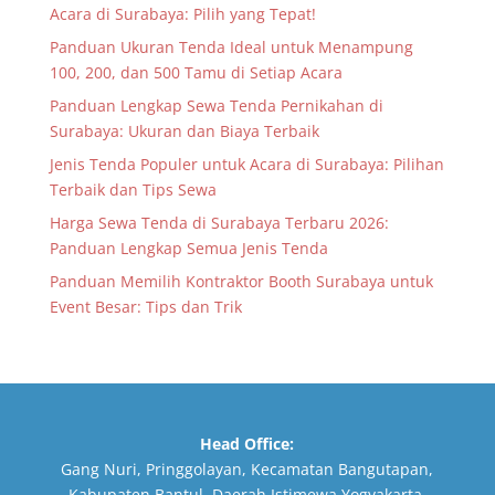
Acara di Surabaya: Pilih yang Tepat!
Panduan Ukuran Tenda Ideal untuk Menampung
100, 200, dan 500 Tamu di Setiap Acara
Panduan Lengkap Sewa Tenda Pernikahan di
Surabaya: Ukuran dan Biaya Terbaik
Jenis Tenda Populer untuk Acara di Surabaya: Pilihan
Terbaik dan Tips Sewa
Harga Sewa Tenda di Surabaya Terbaru 2026:
Panduan Lengkap Semua Jenis Tenda
Panduan Memilih Kontraktor Booth Surabaya untuk
Event Besar: Tips dan Trik
Head Office:
Gang Nuri, Pringgolayan, Kecamatan Bangutapan,
Kabupaten Bantul, Daerah Istimewa Yogyakarta,