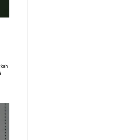
gkah
i