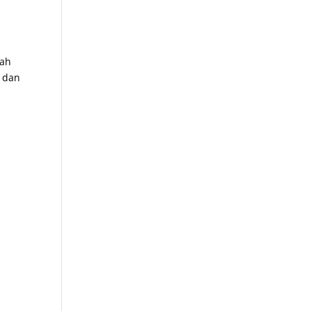
lah
t dan