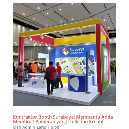
Kontraktor Booth Surabaya: Membantu Anda
Membuat Pameran yang Unik dan Kreatif
oleh
Admin_Laris
|
blog