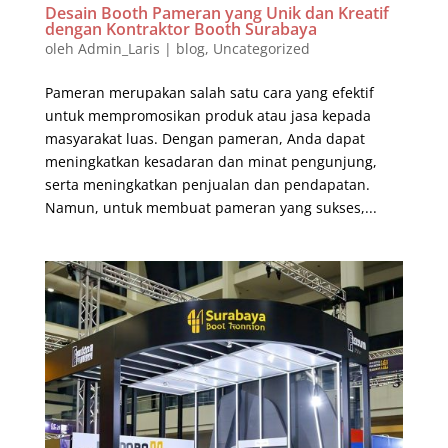
Desain Booth Pameran yang Unik dan Kreatif
dengan Kontraktor Booth Surabaya
oleh
Admin_Laris
|
blog
,
Uncategorized
Pameran merupakan salah satu cara yang efektif
untuk mempromosikan produk atau jasa kepada
masyarakat luas. Dengan pameran, Anda dapat
meningkatkan kesadaran dan minat pengunjung,
serta meningkatkan penjualan dan pendapatan.
Namun, untuk membuat pameran yang sukses,...