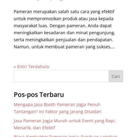
Pameran merupakan salah satu cara yang efektif
untuk mempromosikan produk atau jasa kepada
masyarakat luas. Dengan pameran, Anda dapat
meningkatkan kesadaran dan minat pengunjung,
serta meningkatkan penjualan dan pendapatan.
Namun, untuk membuat pameran yang sukses,...
« Entri Terdahulu
Pos-pos Terbaru
Mengapa Jasa Booth Pameran Jogja Penuh
Tantangan? Ini Faktor yang Jarang Disadari
Jasa Pameran Jogja Murah untuk Event yang Rapi,
Menarik, dan Efektif
Biaya Kontraktor Pameran Jogja: Panduan Lengkap