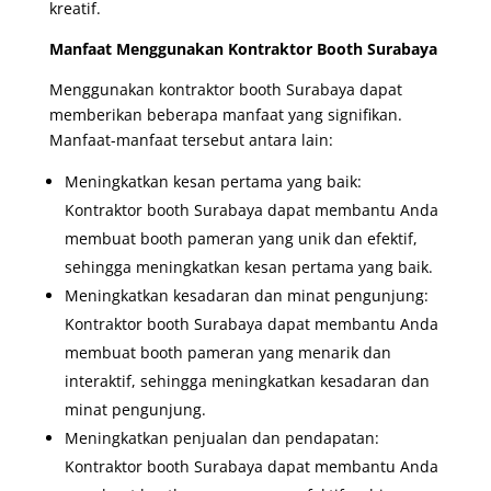
kreatif.
Manfaat Menggunakan Kontraktor Booth Surabaya
Menggunakan kontraktor booth Surabaya dapat
memberikan beberapa manfaat yang signifikan.
Manfaat-manfaat tersebut antara lain:
Meningkatkan kesan pertama yang baik:
Kontraktor booth Surabaya dapat membantu Anda
membuat booth pameran yang unik dan efektif,
sehingga meningkatkan kesan pertama yang baik.
Meningkatkan kesadaran dan minat pengunjung:
Kontraktor booth Surabaya dapat membantu Anda
membuat booth pameran yang menarik dan
interaktif, sehingga meningkatkan kesadaran dan
minat pengunjung.
Meningkatkan penjualan dan pendapatan:
Kontraktor booth Surabaya dapat membantu Anda