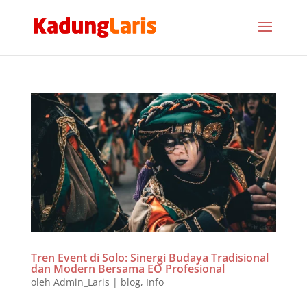
Tren Event di Solo: Sinergi Budaya Tradisional
dan Modern Bersama EO Profesional
oleh
Admin_Laris
|
blog
,
Info