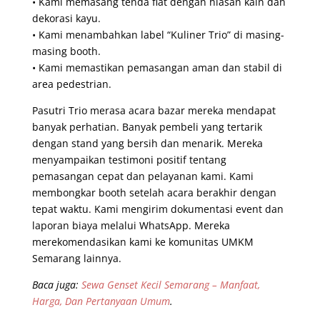
• Kami memasang tenda flat dengan hiasan kain dan
dekorasi kayu.
• Kami menambahkan label “Kuliner Trio” di masing-
masing booth.
• Kami memastikan pemasangan aman dan stabil di
area pedestrian.
Pasutri Trio merasa acara bazar mereka mendapat
banyak perhatian. Banyak pembeli yang tertarik
dengan stand yang bersih dan menarik. Mereka
menyampaikan testimoni positif tentang
pemasangan cepat dan pelayanan kami. Kami
membongkar booth setelah acara berakhir dengan
tepat waktu. Kami mengirim dokumentasi event dan
laporan biaya melalui WhatsApp. Mereka
merekomendasikan kami ke komunitas UMKM
Semarang lainnya.
Baca juga:
Sewa Genset Kecil Semarang – Manfaat,
Harga, Dan Pertanyaan Umum
.