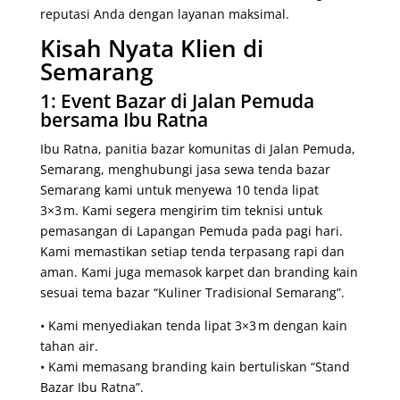
reputasi Anda dengan layanan maksimal.
Kisah Nyata Klien di
Semarang
1: Event Bazar di Jalan Pemuda
bersama Ibu Ratna
Ibu Ratna, panitia bazar komunitas di Jalan Pemuda,
Semarang, menghubungi jasa sewa tenda bazar
Semarang kami untuk menyewa 10 tenda lipat
3×3 m. Kami segera mengirim tim teknisi untuk
pemasangan di Lapangan Pemuda pada pagi hari.
Kami memastikan setiap tenda terpasang rapi dan
aman. Kami juga memasok karpet dan branding kain
sesuai tema bazar “Kuliner Tradisional Semarang”.
• Kami menyediakan tenda lipat 3×3 m dengan kain
tahan air.
• Kami memasang branding kain bertuliskan “Stand
Bazar Ibu Ratna”.