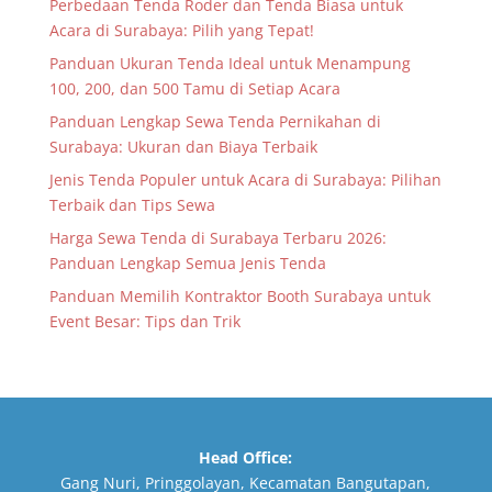
Perbedaan Tenda Roder dan Tenda Biasa untuk
Acara di Surabaya: Pilih yang Tepat!
Panduan Ukuran Tenda Ideal untuk Menampung
100, 200, dan 500 Tamu di Setiap Acara
Panduan Lengkap Sewa Tenda Pernikahan di
Surabaya: Ukuran dan Biaya Terbaik
Jenis Tenda Populer untuk Acara di Surabaya: Pilihan
Terbaik dan Tips Sewa
Harga Sewa Tenda di Surabaya Terbaru 2026:
Panduan Lengkap Semua Jenis Tenda
Panduan Memilih Kontraktor Booth Surabaya untuk
Event Besar: Tips dan Trik
Head Office:
Gang Nuri, Pringgolayan, Kecamatan Bangutapan,