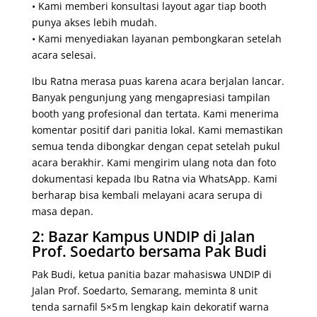
• Kami memberi konsultasi layout agar tiap booth
punya akses lebih mudah.
• Kami menyediakan layanan pembongkaran setelah
acara selesai.
Ibu Ratna merasa puas karena acara berjalan lancar.
Banyak pengunjung yang mengapresiasi tampilan
booth yang profesional dan tertata. Kami menerima
komentar positif dari panitia lokal. Kami memastikan
semua tenda dibongkar dengan cepat setelah pukul
acara berakhir. Kami mengirim ulang nota dan foto
dokumentasi kepada Ibu Ratna via WhatsApp. Kami
berharap bisa kembali melayani acara serupa di
masa depan.
2: Bazar Kampus UNDIP di Jalan
Prof. Soedarto bersama Pak Budi
Pak Budi, ketua panitia bazar mahasiswa UNDIP di
Jalan Prof. Soedarto, Semarang, meminta 8 unit
tenda sarnafil 5×5 m lengkap kain dekoratif warna