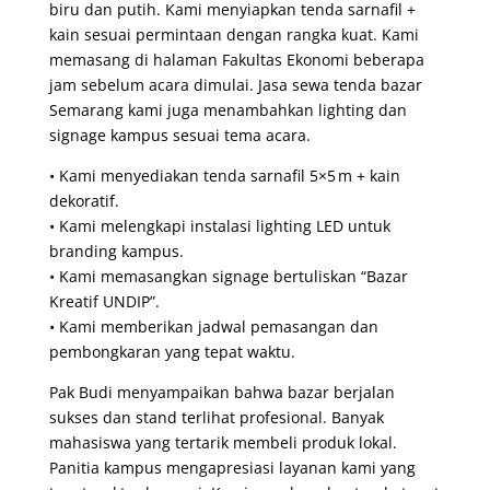
biru dan putih. Kami menyiapkan tenda sarnafil +
kain sesuai permintaan dengan rangka kuat. Kami
memasang di halaman Fakultas Ekonomi beberapa
jam sebelum acara dimulai. Jasa sewa tenda bazar
Semarang kami juga menambahkan lighting dan
signage kampus sesuai tema acara.
• Kami menyediakan tenda sarnafil 5×5 m + kain
dekoratif.
• Kami melengkapi instalasi lighting LED untuk
branding kampus.
• Kami memasangkan signage bertuliskan “Bazar
Kreatif UNDIP”.
• Kami memberikan jadwal pemasangan dan
pembongkaran yang tepat waktu.
Pak Budi menyampaikan bahwa bazar berjalan
sukses dan stand terlihat profesional. Banyak
mahasiswa yang tertarik membeli produk lokal.
Panitia kampus mengapresiasi layanan kami yang