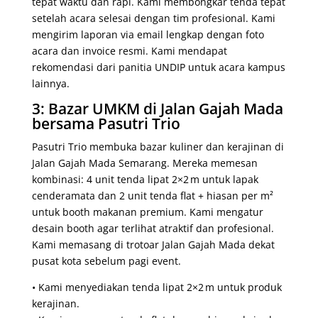
tepat waktu dan rapi. Kami membongkar tenda tepat
setelah acara selesai dengan tim profesional. Kami
mengirim laporan via email lengkap dengan foto
acara dan invoice resmi. Kami mendapat
rekomendasi dari panitia UNDIP untuk acara kampus
lainnya.
3: Bazar UMKM di Jalan Gajah Mada
bersama Pasutri Trio
Pasutri Trio membuka bazar kuliner dan kerajinan di
Jalan Gajah Mada Semarang. Mereka memesan
kombinasi: 4 unit tenda lipat 2×2 m untuk lapak
cenderamata dan 2 unit tenda flat + hiasan per m²
untuk booth makanan premium. Kami mengatur
desain booth agar terlihat atraktif dan profesional.
Kami memasang di trotoar Jalan Gajah Mada dekat
pusat kota sebelum pagi event.
• Kami menyediakan tenda lipat 2×2 m untuk produk
kerajinan.