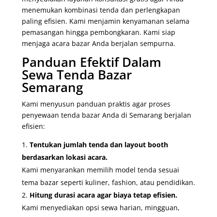
menemukan kombinasi tenda dan perlengkapan
paling efisien. Kami menjamin kenyamanan selama
pemasangan hingga pembongkaran. Kami siap
menjaga acara bazar Anda berjalan sempurna.
Panduan Efektif Dalam
Sewa Tenda Bazar
Semarang
Kami menyusun panduan praktis agar proses
penyewaan tenda bazar Anda di Semarang berjalan
efisien:
Tentukan jumlah tenda dan layout booth
berdasarkan lokasi acara.
Kami menyarankan memilih model tenda sesuai
tema bazar seperti kuliner, fashion, atau pendidikan.
Hitung durasi acara agar biaya tetap efisien.
Kami menyediakan opsi sewa harian, mingguan,