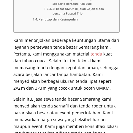
Soedarto bersama Pak Budi
3: Bazar UMKM di Jalan Gajah Mada
bersama Pasutri Trio
Penutup dan Kesimpulan
Kami menonjolkan beberapa keuntungan utama dari
layanan persewaan tenda bazar Semarang kami.
Pertama, kami menggunakan material
tenda
kuat
dan tahan cuaca. Selain itu, tim teknisi kami
memasang tenda dengan cepat dan aman, sehingga
acara berjalan lancar tanpa hambatan. Kami
menyediakan berbagai ukuran tenda lipat seperti
2×2 m dan 3×3 m yang cocok untuk booth UMKM.
Selain itu, jasa sewa tenda bazar Semarang kami
menyediakan tenda sarnafil dan tenda roder untuk
bazar skala besar atau event pemerintahan. Kami
menawarkan harga sewa yang fleksibel harian
maupun event. Kami juga memberi konsultasi lokasi