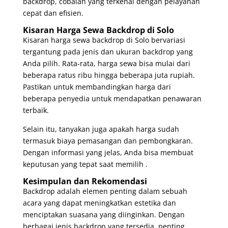
backdrop, cobalah yang terkenal dengan pelayanan
cepat dan efisien.
Kisaran Harga Sewa Backdrop di Solo
Kisaran harga sewa backdrop di Solo bervariasi
tergantung pada jenis dan ukuran backdrop yang
Anda pilih. Rata-rata, harga sewa bisa mulai dari
beberapa ratus ribu hingga beberapa juta rupiah.
Pastikan untuk membandingkan harga dari
beberapa penyedia untuk mendapatkan penawaran
terbaik.
Selain itu, tanyakan juga apakah harga sudah
termasuk biaya pemasangan dan pembongkaran.
Dengan informasi yang jelas, Anda bisa membuat
keputusan yang tepat saat memilih .
Kesimpulan dan Rekomendasi
Backdrop adalah elemen penting dalam sebuah
acara yang dapat meningkatkan estetika dan
menciptakan suasana yang diinginkan. Dengan
berbagai jenis backdrop yang tersedia, penting