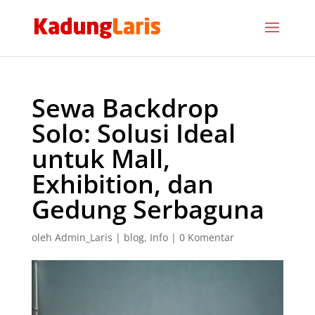
Sewa Backdrop
Solo: Solusi Ideal
untuk Mall,
Exhibition, dan
Gedung Serbaguna
oleh
Admin_Laris
|
blog
,
Info
|
0 Komentar