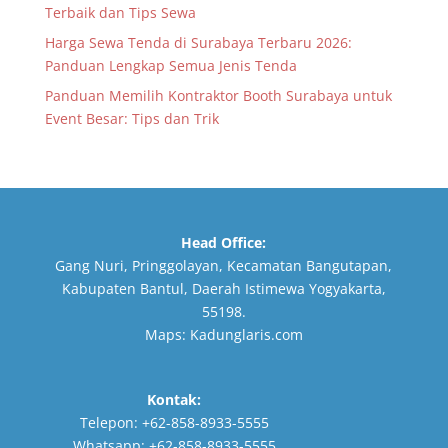
Terbaik dan Tips Sewa
Harga Sewa Tenda di Surabaya Terbaru 2026:
Panduan Lengkap Semua Jenis Tenda
Panduan Memilih Kontraktor Booth Surabaya untuk
Event Besar: Tips dan Trik
Head Office:
Gang Nuri, Pringgolayan, Kecamatan Bangutapan,
Kabupaten Bantul, Daerah Istimewa Yogyakarta,
55198.
Maps:
Kadunglaris.com
Kontak:
Telepon:
+62-858-8933-5555
Whatsapp:
+62-858-8933-5555