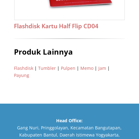
Flashdisk Kartu Half Flip CD04
Produk Lainnya
Flashdisk
|
Tumbler
|
Pulpen
|
Memo
|
Jam
|
Payung
Head Office:
Gang Nuri, Pringgolayan, Kecamatan Bangutapan,
Kabupaten Bantul, Daerah Istimewa Yogyakarta,