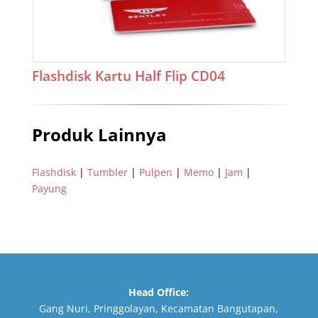
Flashdisk Kartu Half Flip CD04
Produk Lainnya
Flashdisk
|
Tumbler
|
Pulpen
|
Memo
|
Jam
|
Payung
Head Office:
Gang Nuri, Pringgolayan, Kecamatan Bangutapan,