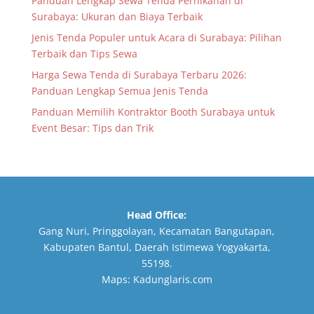
Panduan Lengkap Sewa Tenda Pernikahan di
Surabaya: Ukuran dan Biaya Terbaik
Jenis Tenda Populer untuk Acara di Surabaya: Pilihan
Terbaik dan Tips Sewa
Harga Sewa Tenda di Surabaya Terbaru 2026:
Panduan Lengkap Semua Jenis Tenda
Panduan Memilih Kontraktor Booth Surabaya untuk
Event Besar: Tips dan Trik
Head Office:
Gang Nuri, Pringgolayan, Kecamatan Bangutapan,
Kabupaten Bantul, Daerah Istimewa Yogyakarta,
55198.
Maps:
Kadunglaris.com