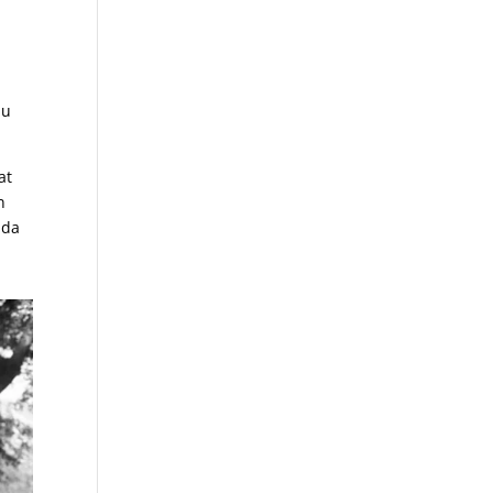
lu
at
n
nda