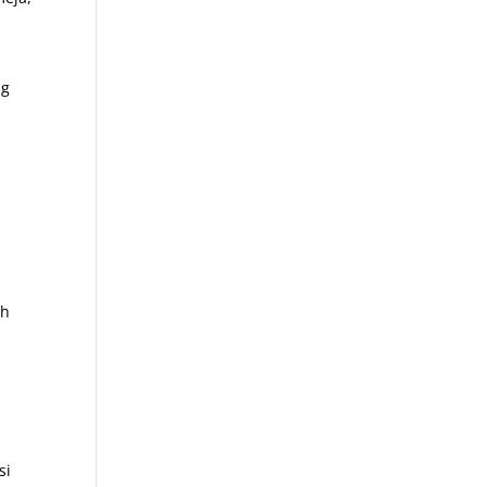
ng
ih
si