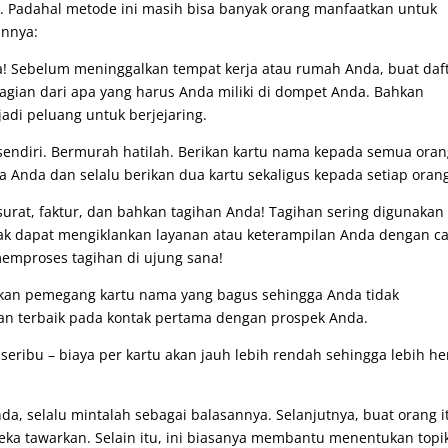
i. Padahal metode ini masih bisa banyak orang manfaatkan untuk
annya:
a! Sebelum meninggalkan tempat kerja atau rumah Anda, buat daf
gian dari apa yang harus Anda miliki di dompet Anda. Bahkan
jadi peluang untuk berjejaring.
sendiri. Bermurah hatilah. Berikan kartu nama kepada semua ora
 Anda dan selalu berikan dua kartu sekaligus kepada setiap oran
 surat, faktur, dan bahkan tagihan Anda! Tagihan sering digunakan
ak dapat mengiklankan layanan atau keterampilan Anda dengan c
memproses tagihan di ujung sana!
akan pemegang kartu nama yang bagus sehingga Anda tidak
n terbaik pada kontak pertama dengan prospek Anda.
seribu – biaya per kartu akan jauh lebih rendah sehingga lebih h
a, selalu mintalah sebagai balasannya. Selanjutnya, buat orang i
ka tawarkan. Selain itu, ini biasanya membantu menentukan topi