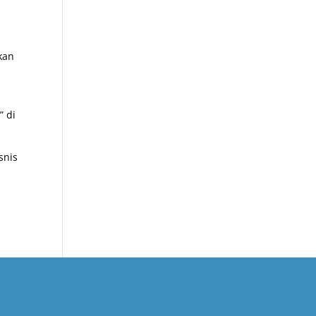
akan
” di
snis