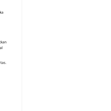
eka
atkan
al
tas.