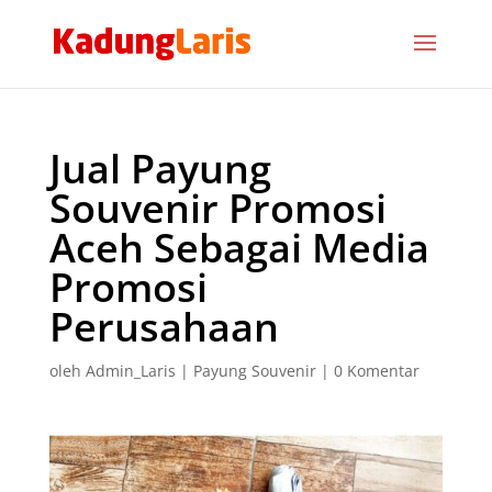
Jual Payung
Souvenir Promosi
Aceh Sebagai Media
Promosi
Perusahaan
oleh
Admin_Laris
|
Payung Souvenir
|
0 Komentar