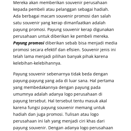
Mereka akan memberikan souvenir perusahaan
kepada pembeli atau pelanggan sebagai hadiah.
Ada berbagai macam souvenir promosi dan salah
satu souvenir yang kerap dimanfaatkan adalah
payung promosi. Payung souvenir kerap digunakan
perusahaan untuk diberikan ke pembeli mereka.
Payung promosi
diberikan sebab bisa menjadi media
promosi secara efektif dan efisien. Souvenir jenis ini
telah lama menjadi pilihan banyak pihak karena
kelebihan-kelebihannya.
Payung souvenir sebenarnya tidak beda dengan
payung-payung yang ada di luar sana. Hal pertama
yang membedakannya dengan payung pada
umumnya adalah adanya logo perusahaan di
payung tersebut. Hal tersebut tentu masuk akal
karena fungsi payung souvenir memang untuk
hadiah dan juga promosi. Tulisan atau logo
perusahaan ini lah yang menjadi ciri khas dari
payung souvenir. Dengan adanya logo perusahaan