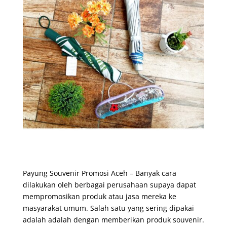
Payung Souvenir Promosi Aceh – Banyak cara
dilakukan oleh berbagai perusahaan supaya dapat
mempromosikan produk atau jasa mereka ke
masyarakat umum. Salah satu yang sering dipakai
adalah adalah dengan memberikan produk souvenir.