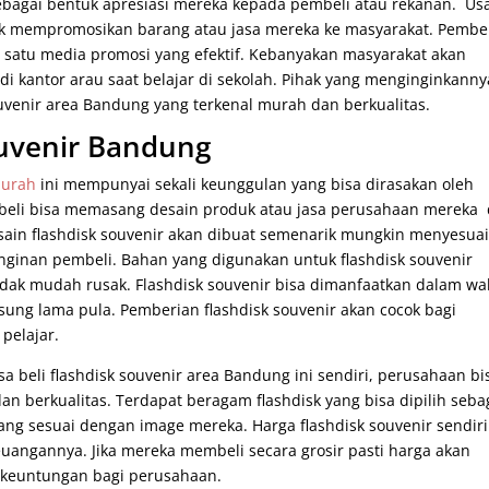
ebagai bentuk apresiasi mereka kepada pembeli atau rekanan. Us
uk mempromosikan barang atau jasa mereka ke masyarakat. Pembe
ah satu media promosi yang efektif. Kebanyakan masyarakat akan
di kantor arau saat belajar di sekolah. Pihak yang menginginkanny
ouvenir area Bandung yang terkenal murah dan berkualitas.
ouvenir Bandung
murah
ini mempunyai sekali keunggulan yang bisa dirasakan oleh
beli bisa memasang desain produk atau jasa perusahaan mereka 
ain flashdisk souvenir akan dibuat semenarik mungkin menyesua
nginan pembeli. Bahan yang digunakan untuk flashdisk souvenir
idak mudah rusak. Flashdisk souvenir bisa dimanfaatkan dalam wa
ung lama pula. Pemberian flashdisk souvenir akan cocok bagi
pelajar.
asa beli flashdisk souvenir area Bandung ini sendiri, perusahaan bi
n berkualitas. Terdapat beragam flashdisk yang bisa dipilih seba
yang sesuai dengan image mereka. Harga flashdisk souvenir sendiri
angannya. Jika mereka membeli secara grosir pasti harga akan
 keuntungan bagi perusahaan.