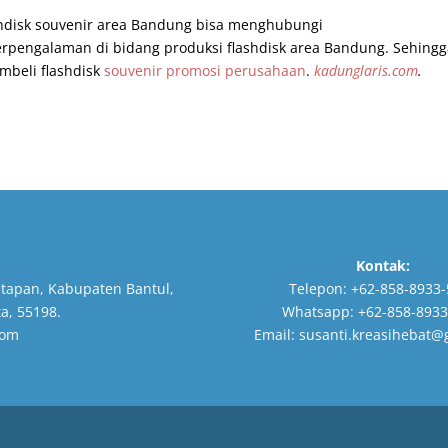
shdisk souvenir area Bandung bisa menghubungi
erpengalaman di bidang produksi flashdisk area Bandung. Sehing
beli flashdisk
souvenir promosi perusahaan
.
kadunglaris.com
.
Kontak:
tapan, Kabupaten Bantul,
Telepon:
+62-858-8933-
a, 55198.
Whatsapp:
+62-858-8933
com
Email:
susanti.kreasihebat@