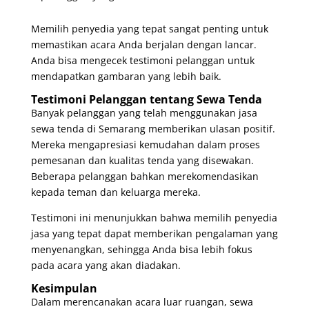
Memilih penyedia yang tepat sangat penting untuk
memastikan acara Anda berjalan dengan lancar.
Anda bisa mengecek testimoni pelanggan untuk
mendapatkan gambaran yang lebih baik.
Testimoni Pelanggan tentang Sewa Tenda
Banyak pelanggan yang telah menggunakan jasa
sewa tenda di Semarang memberikan ulasan positif.
Mereka mengapresiasi kemudahan dalam proses
pemesanan dan kualitas tenda yang disewakan.
Beberapa pelanggan bahkan merekomendasikan
kepada teman dan keluarga mereka.
Testimoni ini menunjukkan bahwa memilih penyedia
jasa yang tepat dapat memberikan pengalaman yang
menyenangkan, sehingga Anda bisa lebih fokus
pada acara yang akan diadakan.
Kesimpulan
Dalam merencanakan acara luar ruangan, sewa