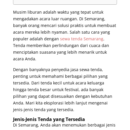
Musim liburan adalah waktu yang tepat untuk
mengadakan acara luar ruangan. Di Semarang,
banyak orang mencari solusi praktis untuk membuat
acara mereka lebih nyaman. Salah satu cara yang
populer adalah dengan
sewa tenda Semarang
.
Tenda memberikan perlindungan dari cuaca dan
menciptakan suasana yang lebih menarik untuk
acara Anda.
Dengan banyaknya penyedia jasa sewa tenda,
penting untuk memahami berbagai pilihan yang
tersedia. Dari tenda kecil untuk acara keluarga
hingga tenda besar untuk festival, ada banyak
pilihan yang dapat disesuaikan dengan kebutuhan
Anda. Mari kita eksplorasi lebih lanjut mengenai
jenis-jenis tenda yang tersedia.
Jenis-Jenis Tenda yang Tersedia
Di Semarang, Anda akan menemukan berbagai jenis