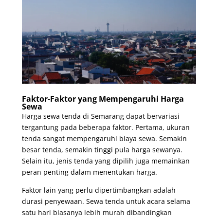
Faktor-Faktor yang Mempengaruhi Harga
Sewa
Harga sewa tenda di Semarang dapat bervariasi
tergantung pada beberapa faktor. Pertama, ukuran
tenda sangat mempengaruhi biaya sewa. Semakin
besar tenda, semakin tinggi pula harga sewanya.
Selain itu, jenis tenda yang dipilih juga memainkan
peran penting dalam menentukan harga.
Faktor lain yang perlu dipertimbangkan adalah
durasi penyewaan. Sewa tenda untuk acara selama
satu hari biasanya lebih murah dibandingkan