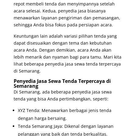
repot membeli tenda dan menyimpannya setelah
acara selesai. Kedua, penyedia jasa biasanya
menawarkan layanan pengiriman dan pemasangan,
sehingga Anda bisa fokus pada persiapan acara.
Keuntungan lain adalah variasi pilihan tenda yang
dapat disesuaikan dengan tema dan kebutuhan
acara Anda. Dengan demikian, acara Anda akan
lebih menarik dan nyaman bagi para tamu. Mari kita
lihat beberapa penyedia jasa sewa tenda terpercaya
di Semarang.
Penyedia Jasa Sewa Tenda Terpercaya di
Semarang
Di Semarang, ada beberapa penyedia jasa sewa
tenda yang bisa Anda pertimbangkan, seperti:
XYZ Tenda: Menawarkan berbagai jenis tenda
dengan harga bersaing.
Tenda Semarang Jaya: Dikenal dengan layanan
pelanggan yang baik dan tenda berkualitas.