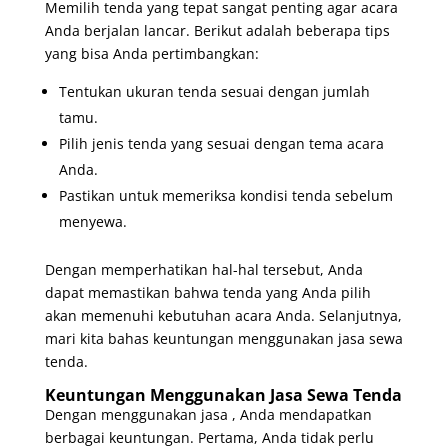
Memilih tenda yang tepat sangat penting agar acara
Anda berjalan lancar. Berikut adalah beberapa tips
yang bisa Anda pertimbangkan:
Tentukan ukuran tenda sesuai dengan jumlah
tamu.
Pilih jenis tenda yang sesuai dengan tema acara
Anda.
Pastikan untuk memeriksa kondisi tenda sebelum
menyewa.
Dengan memperhatikan hal-hal tersebut, Anda
dapat memastikan bahwa tenda yang Anda pilih
akan memenuhi kebutuhan acara Anda. Selanjutnya,
mari kita bahas keuntungan menggunakan jasa sewa
tenda.
Keuntungan Menggunakan Jasa Sewa Tenda
Dengan menggunakan jasa , Anda mendapatkan
berbagai keuntungan. Pertama, Anda tidak perlu