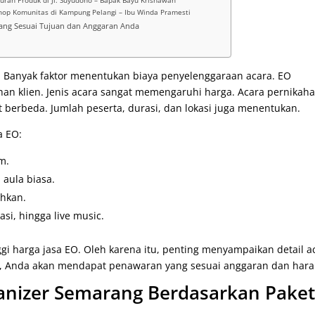
uran Produk di Jl. Suyudono – Bapak Bayu Krisnawan
op Komunitas di Kampung Pelangi – Ibu Winda Pramesti
rang Sesuai Tujuan dan Anggaran Anda
p. Banyak faktor menentukan biaya penyelenggaraan acara. EO
n klien. Jenis acara sangat memengaruhi harga. Acara pernikaha
t berbeda. Jumlah peserta, durasi, dan lokasi juga menentukan.
a EO:
m.
 aula biasa.
hkan.
i, hingga live music.
gi harga jasa EO. Oleh karena itu, penting menyampaikan detail a
tu, Anda akan mendapat penawaran yang sesuai anggaran dan har
anizer Semarang Berdasarkan Paket