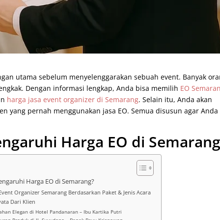
ngan utama sebelum menyelenggarakan sebuah event. Banyak or
bengkak. Dengan informasi lengkap, Anda bisa memilih
EO Semara
ran
harga jasa event organizer di Semarang
. Selain itu, Anda akan
ien yang pernah menggunakan jasa EO. Semua disusun agar Anda
ngaruhi Harga EO di Semarang
ngaruhi Harga EO di Semarang?
Event Organizer Semarang Berdasarkan Paket & Jenis Acara
ta Dari Klien
ahan Elegan di Hotel Pandanaran – Ibu Kartika Putri