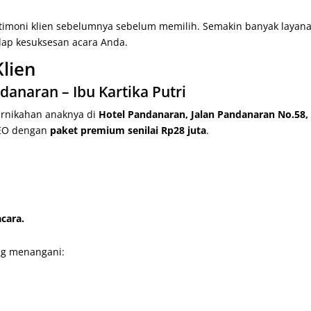
stimoni klien sebelumnya sebelum memilih. Semakin banyak layan
dap kesuksesan acara Anda.
lien
danaran – Ibu Kartika Putri
ernikahan anaknya di
Hotel Pandanaran, Jalan Pandanaran No.58,
 EO dengan
paket premium senilai Rp28 juta
.
cara.
ang menangani: