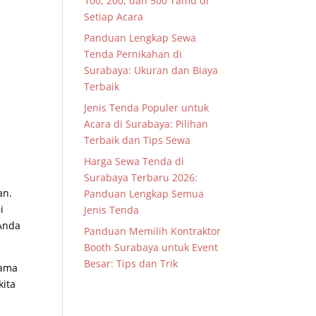
100, 200, dan 500 Tamu di
Setiap Acara
Panduan Lengkap Sewa
Tenda Pernikahan di
Surabaya: Ukuran dan Biaya
Terbaik
Jenis Tenda Populer untuk
Acara di Surabaya: Pilihan
Terbaik dan Tips Sewa
Harga Sewa Tenda di
Surabaya Terbaru 2026:
an.
Panduan Lengkap Semua
i
Jenis Tenda
Anda
Panduan Memilih Kontraktor
Booth Surabaya untuk Event
Besar: Tips dan Trik
lama
kita