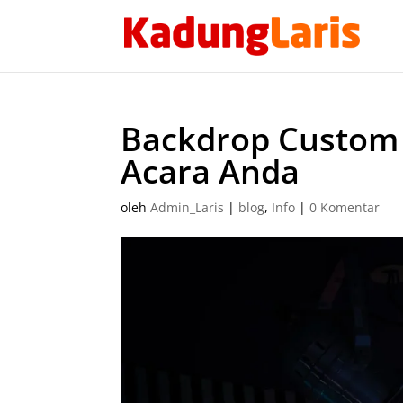
Backdrop Custom 
Acara Anda
oleh
Admin_Laris
|
blog
,
Info
|
0 Komentar