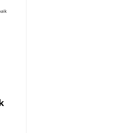
baik
k