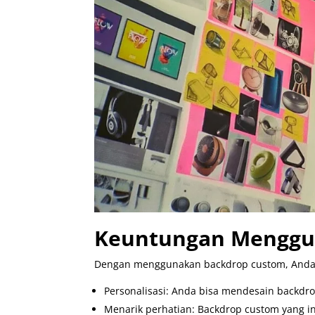
Keuntungan Menggu
Dengan menggunakan backdrop custom, Anda 
Personalisasi: Anda bisa mendesain backdr
Menarik perhatian: Backdrop custom yang 