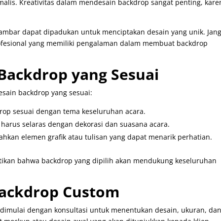
imalis. Kreativitas dalam mendesain backdrop sangat penting, kare
 gambar dapat dipadukan untuk menciptakan desain yang unik. Jan
rofesional yang memiliki pengalaman dalam membuat backdrop
 Backdrop yang Sesuai
esain backdrop yang sesuai:
drop sesuai dengan tema keseluruhan acara.
 harus selaras dengan dekorasi dan suasana acara.
hkan elemen grafik atau tulisan yang dapat menarik perhatian.
stikan bahwa backdrop yang dipilih akan mendukung keseluruhan
ackdrop Custom
dimulai dengan konsultasi untuk menentukan desain, ukuran, da