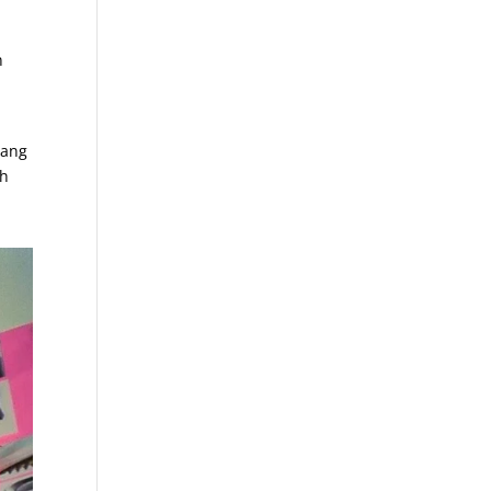
n
yang
ah