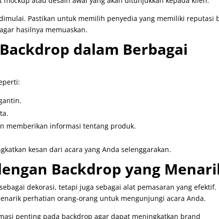
at mockup atau desain awal yang akan ditunjukkan kepada klien.
 dimulai. Pastikan untuk memilih penyedia yang memiliki reputasi 
agar hasilnya memuaskan.
Backdrop dalam Berbagai
eperti:
gantin.
ta.
n memberikan informasi tentang produk.
gkatkan kesan dari acara yang Anda selenggarakan.
engan Backdrop yang Menari
ebagai dekorasi, tetapi juga sebagai alat pemasaran yang efektif.
enarik perhatian orang-orang untuk mengunjungi acara Anda.
rmasi penting pada backdrop agar dapat meningkatkan brand