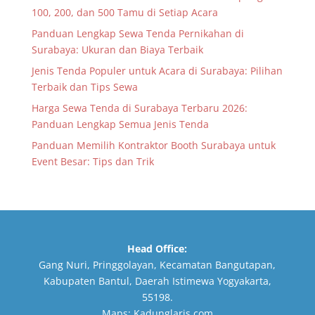
100, 200, dan 500 Tamu di Setiap Acara
Panduan Lengkap Sewa Tenda Pernikahan di
Surabaya: Ukuran dan Biaya Terbaik
Jenis Tenda Populer untuk Acara di Surabaya: Pilihan
Terbaik dan Tips Sewa
Harga Sewa Tenda di Surabaya Terbaru 2026:
Panduan Lengkap Semua Jenis Tenda
Panduan Memilih Kontraktor Booth Surabaya untuk
Event Besar: Tips dan Trik
Head Office:
Gang Nuri, Pringgolayan, Kecamatan Bangutapan,
Kabupaten Bantul, Daerah Istimewa Yogyakarta,
55198.
Maps:
Kadunglaris.com