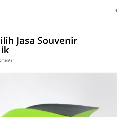
H
lih Jasa Souvenir
ik
omentar