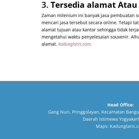
3.
Tersedia alamat Atau
Zaman milenium ini banyak jasa pembuatan s
mencari jasa tersebut secara online. Tetapi 
alamat tujuan atau kantor sehingga tidak terja
mengetahui waktu penyelesaian souvenir. Alhas
alamat.
kadunglaris.com
.
Head Office:
Gang Nuri, Pringgolayan, Kecamatan Bangu
Daerah Istimewa Yogyakart
Maps:
Kadunglaris.