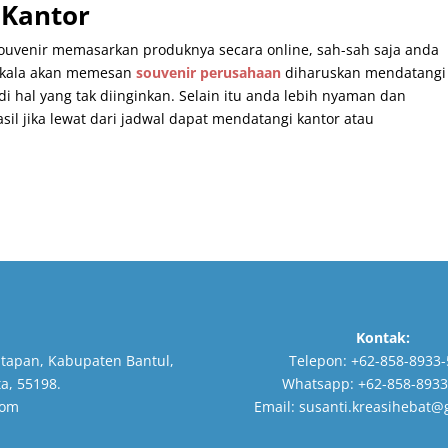
 Kantor
ouvenir memasarkan produknya secara online, sah-sah saja anda
tatkala akan memesan
souvenir perusahaan
diharuskan mendatangi
di hal yang tak diinginkan. Selain itu anda lebih nyaman dan
il jika lewat dari jadwal dapat mendatangi kantor atau
Kontak:
tapan, Kabupaten Bantul,
Telepon:
+62-858-8933-
a, 55198.
Whatsapp:
+62-858-8933
com
Email:
susanti.kreasihebat@