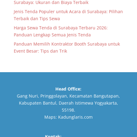
Surabaya: Ukuran dan Biaya Terbaik
Jenis Tenda Populer untuk Acara di Surabaya: Pilihan
Terbaik dan Tips Sewa
Harga Sewa Tenda di Surabaya Terbaru 2026:
Panduan Lengkap Semua Jenis Tenda
Panduan Memilih Kontraktor Booth Surabaya untuk
Event Besar: Tips dan Trik
Head Office:
Gang Nuri, Pringgolayan, Kecamatan Bangutapan,
Kabupaten Bantul, Daerah Istimewa Yogyakarta,
55198.
Maps:
Kadunglaris.com
Kontak: