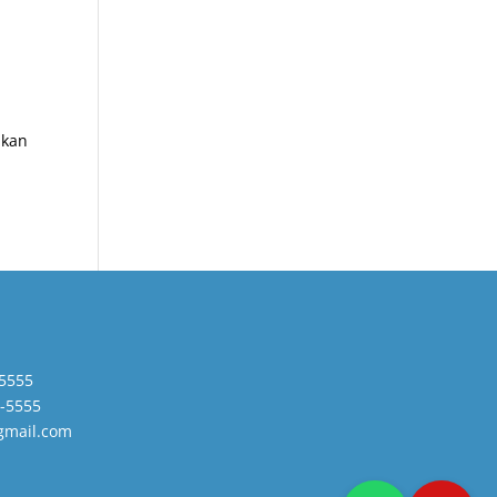
ikan
5555
-5555
gmail.com