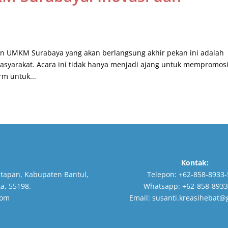
UMKM Surabaya yang akan berlangsung akhir pekan ini adalah
masyarakat. Acara ini tidak hanya menjadi ajang untuk mempromos
rm untuk...
Kontak:
tapan, Kabupaten Bantul,
Telepon:
+62-858-8933-
a, 55198.
Whatsapp:
+62-858-8933
com
Email:
susanti.kreasihebat@