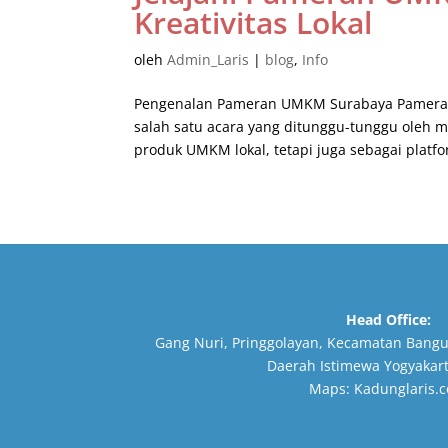
Kreativitas Lokal
oleh
Admin_Laris
|
blog
,
Info
Pengenalan Pameran UMKM Surabaya Pameran 
salah satu acara yang ditunggu-tunggu oleh 
produk UMKM lokal, tetapi juga sebagai platfo
Head Office:
Gang Nuri, Pringgolayan, Kecamatan Bangu
Daerah Istimewa Yogyakart
Maps:
Kadunglaris.