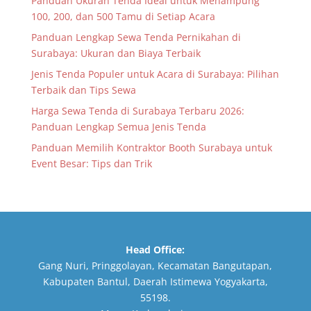
Panduan Ukuran Tenda Ideal untuk Menampung
100, 200, dan 500 Tamu di Setiap Acara
Panduan Lengkap Sewa Tenda Pernikahan di
Surabaya: Ukuran dan Biaya Terbaik
Jenis Tenda Populer untuk Acara di Surabaya: Pilihan
Terbaik dan Tips Sewa
Harga Sewa Tenda di Surabaya Terbaru 2026:
Panduan Lengkap Semua Jenis Tenda
Panduan Memilih Kontraktor Booth Surabaya untuk
Event Besar: Tips dan Trik
Head Office:
Gang Nuri, Pringgolayan, Kecamatan Bangutapan,
Kabupaten Bantul, Daerah Istimewa Yogyakarta,
55198.