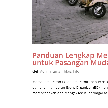
Panduan Lengkap Me
untuk Pasangan Mud
oleh
Admin_Laris
|
blog
,
Info
Memahami Peran EO dalam Pernikahan Pernika
dan di sinilah peran Event Organizer (EO) m
merencanakan dan mengeksekusi berbagai asp