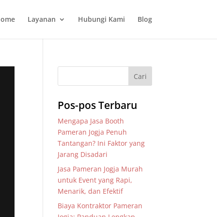
ome
Layanan
Hubungi Kami
Blog
Pos-pos Terbaru
Mengapa Jasa Booth
Pameran Jogja Penuh
Tantangan? Ini Faktor yang
Jarang Disadari
Jasa Pameran Jogja Murah
untuk Event yang Rapi,
Menarik, dan Efektif
Biaya Kontraktor Pameran
Jogja: Panduan Lengkap