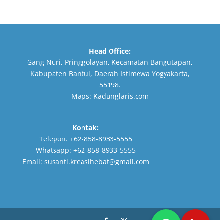
Head Office:
Gang Nuri, Pringgolayan, Kecamatan Bangutapan,
Kabupaten Bantul, Daerah Istimewa Yogyakarta,
55198.
Maps:
Kadunglaris.com
Kontak:
Telepon:
+62-858-8933-5555
Whatsapp:
+62-858-8933-5555
Email:
susanti.kreasihebat@gmail.com