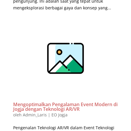
pengunjung. Ini adalah saat yang tepat untuk
mengeksplorasi berbagai gaya dan konsep yang...
Mengoptimalkan Pengalaman Event Modern di
Jogja dengan Teknologi AR/VR
oleh
Admin_Laris
|
EO Jogja
Pengenalan Teknologi AR/VR dalam Event Teknologi