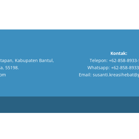
Kontak:
tapan, Kabupaten Bantul,
Telepon:
+62-858-8933-
a, 55198.
Whatsapp:
+62-858-8933
com
Email:
susanti.kreasihebat@