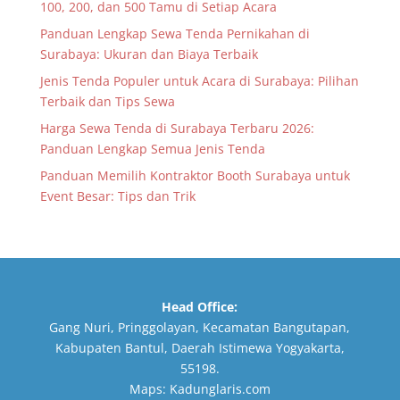
100, 200, dan 500 Tamu di Setiap Acara
Panduan Lengkap Sewa Tenda Pernikahan di
Surabaya: Ukuran dan Biaya Terbaik
Jenis Tenda Populer untuk Acara di Surabaya: Pilihan
Terbaik dan Tips Sewa
Harga Sewa Tenda di Surabaya Terbaru 2026:
Panduan Lengkap Semua Jenis Tenda
Panduan Memilih Kontraktor Booth Surabaya untuk
Event Besar: Tips dan Trik
Head Office:
Gang Nuri, Pringgolayan, Kecamatan Bangutapan,
Kabupaten Bantul, Daerah Istimewa Yogyakarta,
55198.
Maps:
Kadunglaris.com